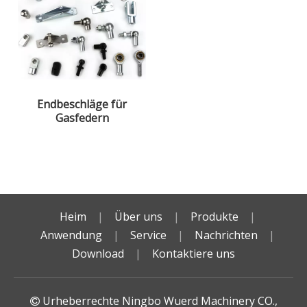
Endbeschläge für
Gasfedern
Heim
|
Über uns
|
Produkte
|
Anwendung
|
Service
|
Nachrichten
|
Download
|
Kontaktiere uns
Urheberrechte Ningbo Wuerd Machinery CO.,
