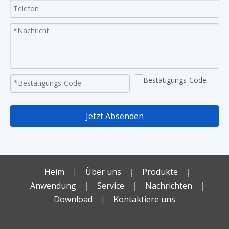
Jetzt Absenden
Heim
|
Über uns
|
Produkte
|
Anwendung
|
Service
|
Nachrichten
|
Download
|
Kontaktiere uns