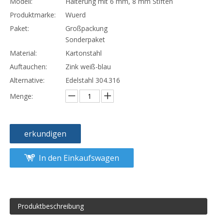
Modell:
Halterung mit 6 mm, 8 mm Stiften
Produktmarke:
Wuerd
Paket:
Großpackung
Sonderpaket
Material:
Kartonstahl
Auftauchen:
Zink weiß-blau
Alternative:
Edelstahl 304.316
Menge:
erkundigen
In den Einkaufswagen
Produktbeschreibung