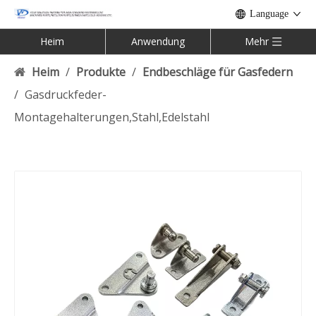
Language
Heim
Anwendung
Mehr
Heim
/
Produkte
/
Endbeschläge für Gasfedern
/
Gasdruckfeder-
Montagehalterungen,Stahl,Edelstahl