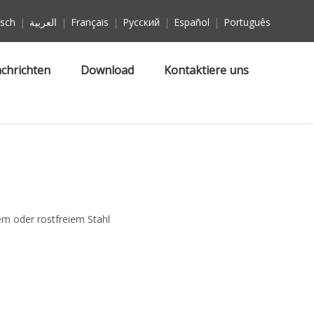
sch
|
العربية
|
Français
|
Pусский
|
Español
|
Português
chrichten
Download
Kontaktiere uns
m oder rostfreiem Stahl