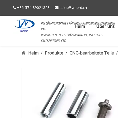
+86-574-89021823
sales@wuerd.cn


IHR LÖSUNGSPARTNER FÜR NICHT-STANDARDBEFESTIGUNGEN,
Heim
Über uns
CNC
BEARBEITETE TEILE, PRÄZISIONSTEILE, DREHTEILE,
KALTSPRITZUNG ETC.
Heim
/
Produkte
/
CNC-bearbeitete Teile